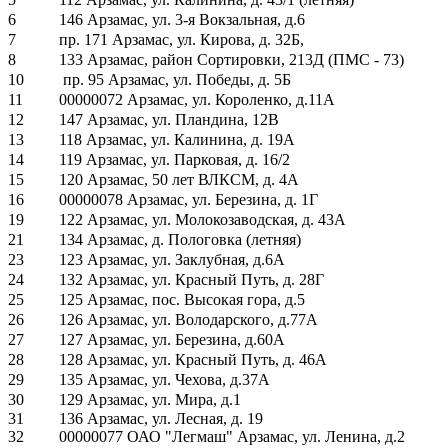
6
146 Арзамас, ул. 3-я Вокзальная, д.6
7
пр. 171 Арзамас, ул. Кирова, д. 32Б,
8
133 Арзамас, район Сортировки, 213Д (ПМС - 73)
10
пр. 95 Арзамас, ул. Победы, д. 5Б
11
00000072 Арзамас, ул. Короленко, д.11А
12
147 Арзамас, ул. Пландина, 12В
13
118 Арзамас, ул. Калинина, д. 19А
14
119 Арзамас, ул. Парковая, д. 16/2
15
120 Арзамас, 50 лет ВЛКСМ, д. 4А
16
00000078 Арзамас, ул. Березина, д. 1Г
19
122 Арзамас, ул. Молокозаводская, д. 43А
21
134 Арзамас, д. Пологовка (летняя)
23
123 Арзамас, ул. Заклубная, д.6А
24
132 Арзамас, ул. Красный Путь, д. 28Г
25
125 Арзамас, пос. Высокая гора, д.5
26
126 Арзамас, ул. Володарского, д.77А
27
127 Арзамас, ул. Березина, д.60А
28
128 Арзамас, ул. Красный Путь, д. 46А
29
135 Арзамас, ул. Чехова, д.37А
30
129 Арзамас, ул. Мира, д.1
31
136 Арзамас, ул. Лесная, д. 19
32
00000077 ОАО "Легмаш" Арзамас, ул. Ленина, д.2